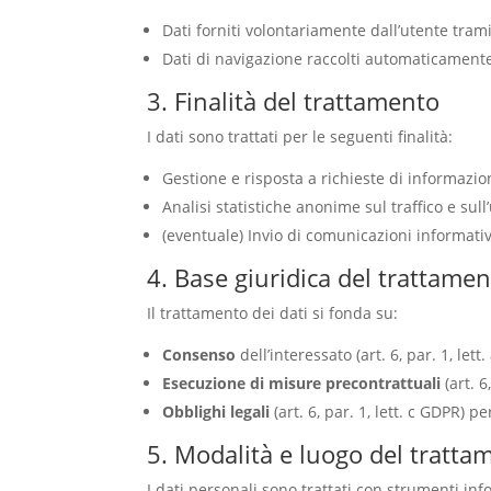
Dati forniti volontariamente dall’utente tram
Dati di navigazione raccolti automaticamente t
3. Finalità del trattamento
I dati sono trattati per le seguenti finalità:
Gestione e risposta a richieste di informazio
Analisi statistiche anonime sul traffico e sull’
(eventuale) Invio di comunicazioni informati
4. Base giuridica del trattame
Il trattamento dei dati si fonda su:
Consenso
dell’interessato (art. 6, par. 1, le
Esecuzione di misure precontrattuali
(art. 6
Obblighi legali
(art. 6, par. 1, lett. c GDPR) p
5. Modalità e luogo del tratta
I dati personali sono trattati con strumenti info