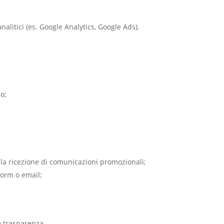
alitici (es. Google Analytics, Google Ads).
so;
i o la ricezione di comunicazioni promozionali;
 form o email;
 e trasparenza.