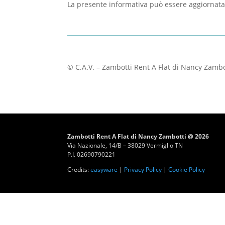
La presente informativa può essere aggiornata
© C.A.V. – Zambotti Rent A Flat di Nancy Zambotti
Zambotti Rent A Flat di Nancy Zambotti @ 2026
Via Nazionale, 14/B – 38029 Vermiglio TN
P.I. 02690790221
Credits:
easyware
|
Privacy Policy
|
Cookie Policy