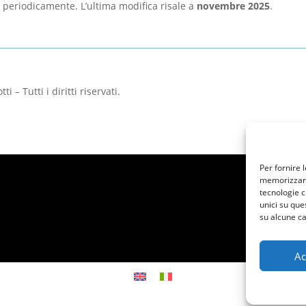
 periodicamente. L’ultima modifica risale a
novembre 2025
.
 – Tutti i diritti riservati.
Per fornire 
memorizzare 
tecnologie c
unici su que
su alcune ca
Ac