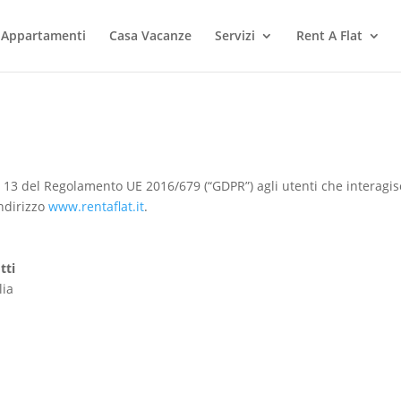
Appartamenti
Casa Vacanze
Servizi
Rent A Flat
t. 13 del Regolamento UE 2016/679 (“GDPR”) agli utenti che interagi
’indirizzo
www.rentaflat.it
.
tti
lia