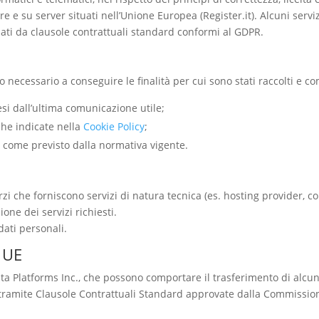
are e su server situati nell’Unione Europea (Register.it). Alcuni ser
olati da clausole contrattuali standard conformi al GDPR.
o necessario a conseguire le finalità per cui sono stati raccolti e 
esi dall’ultima comunicazione utile;
che indicate nella
Cookie Policy
;
ni, come previsto dalla normativa vigente.
zi che forniscono servizi di natura tecnica (es. hosting provider, co
one dei servizi richiesti.
dati personali.
a UE
 Meta Platforms Inc., che possono comportare il trasferimento di alcun
, tramite Clausole Contrattuali Standard approvate dalla Commissi