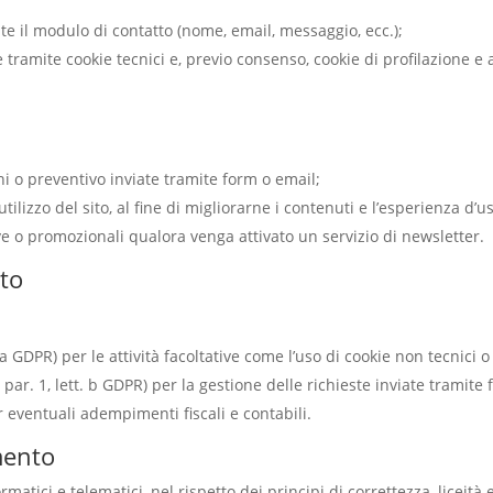
ite il modulo di contatto (nome, email, messaggio, ecc.);
ramite cookie tecnici e, previo consenso, cookie di profilazione e an
ni o preventivo inviate tramite form o email;
utilizzo del sito, al fine di migliorarne i contenuti e l’esperienza d’u
ve o promozionali qualora venga attivato un servizio di newsletter.
nto
tt. a GDPR) per le attività facoltative come l’uso di cookie non tecnic
, par. 1, lett. b GDPR) per la gestione delle richieste inviate tramite
er eventuali adempimenti fiscali e contabili.
mento
rmatici e telematici, nel rispetto dei principi di correttezza, liceità